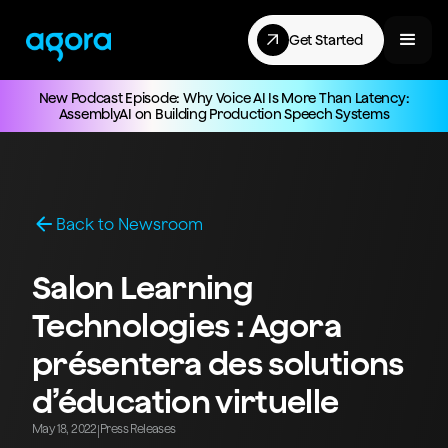
Get Started
New Podcast Episode: Why Voice AI Is More Than Latency:
AssemblyAI on Building Production Speech Systems
Back to Newsroom
Salon Learning
Technologies : Agora
présentera des solutions
d’éducation virtuelle
May 18, 2022
Press Releases
|