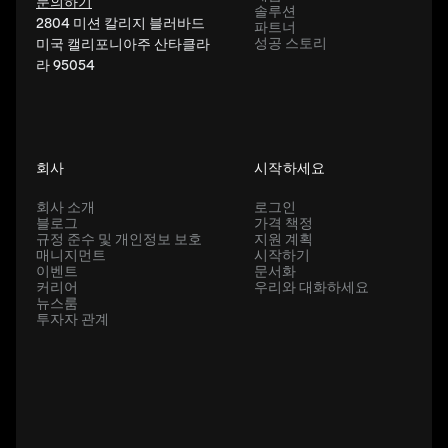
문의하기
솔루션
2804 미션 칼리지 블러바드
파트너
성공 스토리
미국 캘리포니아주 산타클라
라 95054
회사
시작하세요
회사 소개
로그인
블로그
가격 책정
규정 준수 및 개인정보 보호
지원 계획
매니지먼트
시작하기
이벤트
문서화
커리어
우리와 대화하세요
뉴스룸
투자자 관계