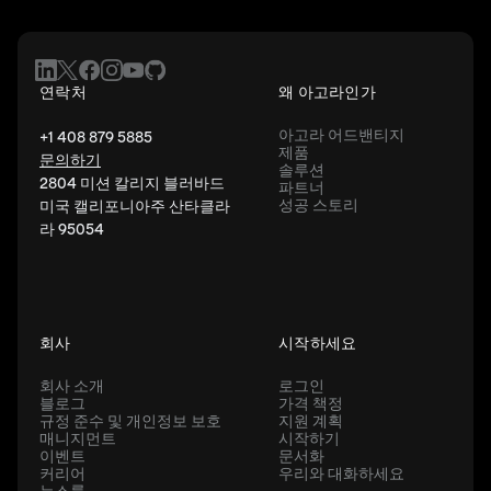
연락처
왜 아고라인가
아고라 어드밴티지
+1 408 879 5885
제품
문의하기
솔루션
2804 미션 칼리지 블러바드
파트너
성공 스토리
미국 캘리포니아주 산타클라
라 95054
회사
시작하세요
회사 소개
로그인
블로그
가격 책정
규정 준수 및 개인정보 보호
지원 계획
매니지먼트
시작하기
이벤트
문서화
커리어
우리와 대화하세요