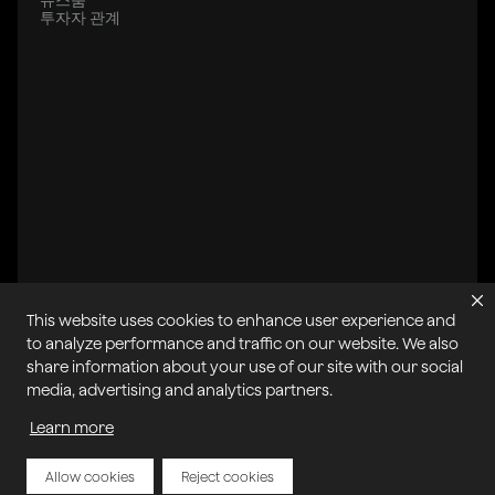
뉴스룸
투자자 관계
This website uses cookies to enhance user experience and
to analyze performance and traffic on our website. We also
share information about your use of our site with our social
media, advertising and analytics partners.
All systems operational
Learn more
개인정보 보호 정책
쿠키 정책
서비스 약관
허용 가능한 사용 정책
사이트맵
서비스 약관 악용 신고
내 쿠키 관리
Allow cookies
Reject cookies